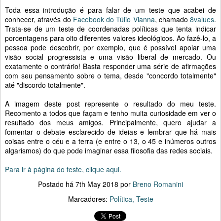
Toda essa introdução é para falar de um teste que acabei de
conhecer, através do
Facebook do Túlio Vianna
, chamado
8values
.
Trata-se de um teste de coordenadas políticas que tenta indicar
porcentagens para oito diferentes valores ideológicos. Ao fazê-lo, a
pessoa pode descobrir, por exemplo, que é possível apoiar uma
visão social progressista e uma visão liberal de mercado. Ou
exatamente o contrário! Basta responder uma série de afirmações
com seu pensamento sobre o tema, desde "concordo totalmente"
até "discordo totalmente".
A imagem deste post represente o resultado do meu teste.
Recomento a todos que façam e tenho muita curiosidade em ver o
resultado dos meus amigos. Principalmente, quero ajudar a
fomentar o debate esclarecido de ideias e lembrar que há mais
coisas entre o céu e a terra (e entre o 13, o 45 e inúmeros outros
algarismos) do que pode imaginar essa filosofia das redes sociais.
Para ir à página do teste, clique aqui.
Postado há
7th May 2018
por
Breno Romanini
Marcadores:
Política
Teste